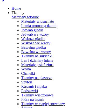
0
Home
Tkaniny
Materiały włoskie
Materiały wiosna lato
Letnia promocja tkanin
Jedwab gładki
Jedwab we wzory
Wiskoza gładka
Wiskoza we wzory
Bawełna gładka
Bawełna we wzory
Tkaniny na sukienki
Len i dzianiny lniane
Materiały jesień zima
Wełna
Chanelki
Tkaniny na płaszcze
Szyfon
Kaszmir i alpaka
Podszewki
Tkaniny wieczorowe
Pióra na taśmie
Tkaniny w ciągłej sprzedaży