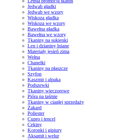
Letnia promocja tkanin
Jedwab gładki
Jedwab we wzory
Wiskoza gładka
Wiskoza we wzory
Bawełna gładka
Bawełna we wzory
Tkaniny na sukienki
Len i dzianiny lniane
Materiały jesień zima
Wełna
Chanelki
Tkaniny na płaszcze
Szyfon
Kaszmir i alpaka
Podszewki
Tkaniny wieczorowe
Pióra na taśmie
Tkaniny w ciągłej sprzedaży
Żakard
Poliester
Cupro i tencel
Cekiny
Koronki i gipiury
Aksamit i welur