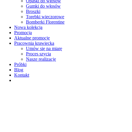
Opaski do włosów
Gumki do włosów
Broszki
Torebki wieczorowe
Bomberki Florentine
Nowa kolekcja
Promocja
Aktualne promocje
Pracownia krawiecka
Umów się na miarę
Proces szycia
Nasze realizacje
Próbki
Blog
Kontakt