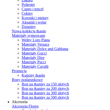
Żakard
Poliester
Cupro i tencel
Cekiny
Koronki i gipiury
Aksamit i welur
Dzianiny
Nowa kolekcja tkanin
Materiały sygnowane
Wełny Loro Piana
Materiały Versace
Materiały Dolce and Gabbana
Materiały Gucci
Materiały Dior
Materiały Pucci
Materiały Cavalli
Promocja
Kupony tkanin
Bony podarunkowe
Bon na tkaniny za 150 złotych
Bon na tkaniny za 200 złotych
Bon na tkaniny za 300 złotych
Bon na tkaniny za 500 złotych
Akcesoria
Akcesoria Floren