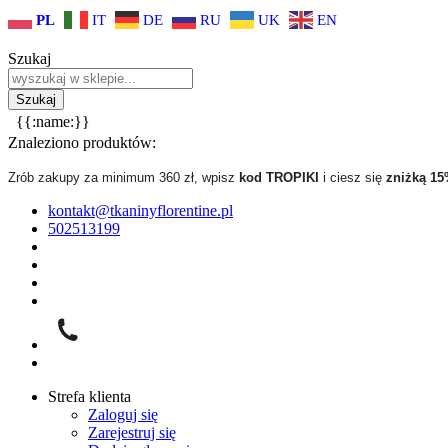
PL
IT
DE
RU
UK
EN
Szukaj
{{:name:}}
Znaleziono produktów:
Zrób zakupy za minimum 360 zł, wpisz
kod TROPIKI
i ciesz się
zniżką 1
kontakt@tkaninyflorentine.pl
502513199
Strefa klienta
Zaloguj się
Zarejestruj się