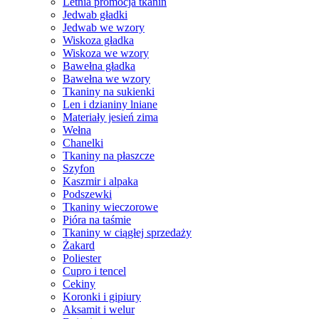
Letnia promocja tkanin
Jedwab gładki
Jedwab we wzory
Wiskoza gładka
Wiskoza we wzory
Bawełna gładka
Bawełna we wzory
Tkaniny na sukienki
Len i dzianiny lniane
Materiały jesień zima
Wełna
Chanelki
Tkaniny na płaszcze
Szyfon
Kaszmir i alpaka
Podszewki
Tkaniny wieczorowe
Pióra na taśmie
Tkaniny w ciągłej sprzedaży
Żakard
Poliester
Cupro i tencel
Cekiny
Koronki i gipiury
Aksamit i welur