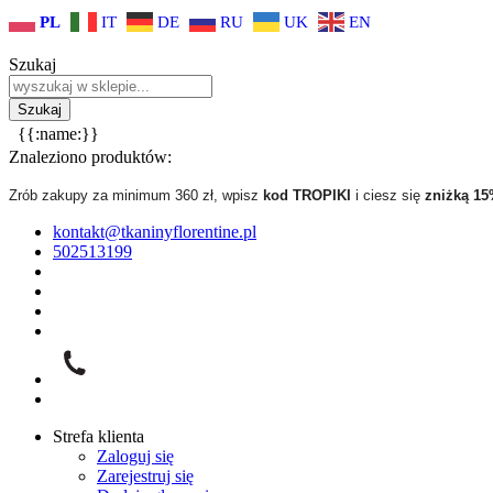
PL
IT
DE
RU
UK
EN
Szukaj
{{:name:}}
Znaleziono produktów:
Zrób zakupy za minimum 360 zł, wpisz
kod TROPIKI
i ciesz się
zniżką 1
kontakt@tkaninyflorentine.pl
502513199
Strefa klienta
Zaloguj się
Zarejestruj się