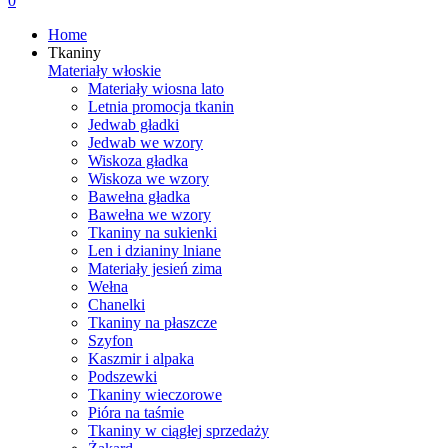
0
Home
Tkaniny
Materiały włoskie
Materiały wiosna lato
Letnia promocja tkanin
Jedwab gładki
Jedwab we wzory
Wiskoza gładka
Wiskoza we wzory
Bawełna gładka
Bawełna we wzory
Tkaniny na sukienki
Len i dzianiny lniane
Materiały jesień zima
Wełna
Chanelki
Tkaniny na płaszcze
Szyfon
Kaszmir i alpaka
Podszewki
Tkaniny wieczorowe
Pióra na taśmie
Tkaniny w ciągłej sprzedaży