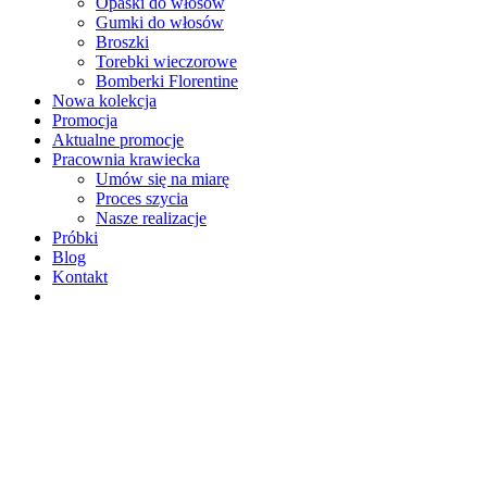
Opaski do włosów
Gumki do włosów
Broszki
Torebki wieczorowe
Bomberki Florentine
Nowa kolekcja
Promocja
Aktualne promocje
Pracownia krawiecka
Umów się na miarę
Proces szycia
Nasze realizacje
Próbki
Blog
Kontakt