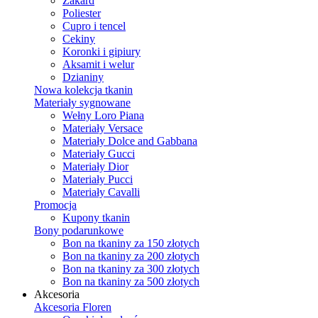
Żakard
Poliester
Cupro i tencel
Cekiny
Koronki i gipiury
Aksamit i welur
Dzianiny
Nowa kolekcja tkanin
Materiały sygnowane
Wełny Loro Piana
Materiały Versace
Materiały Dolce and Gabbana
Materiały Gucci
Materiały Dior
Materiały Pucci
Materiały Cavalli
Promocja
Kupony tkanin
Bony podarunkowe
Bon na tkaniny za 150 złotych
Bon na tkaniny za 200 złotych
Bon na tkaniny za 300 złotych
Bon na tkaniny za 500 złotych
Akcesoria
Akcesoria Floren