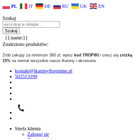
PL
IT
DE
RU
UK
EN
Szukaj
{{:name:}}
Znaleziono produktów:
Zrób zakupy za minimum 360 zł, wpisz
kod TROPIKI
i ciesz się
zniżką
15%
na niemal wszystkie nasze tkaniny i akcesoria.
kontakt@tkaninyflorentine.pl
502513199
Strefa klienta
Zaloguj się