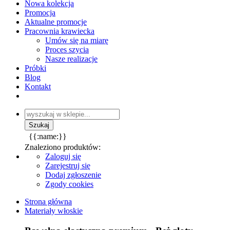
Nowa kolekcja
Promocja
Aktualne promocje
Pracownia krawiecka
Umów się na miarę
Proces szycia
Nasze realizacje
Próbki
Blog
Kontakt
{{:name:}}
Znaleziono produktów:
Zaloguj się
Zarejestruj się
Dodaj zgłoszenie
Zgody cookies
Strona główna
Materiały włoskie