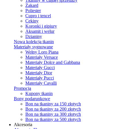
Tkaniny w ciągłej sprzedaży
Żakard
Poliester
Cupro i tencel
Cekiny
Koronki i gipiury
Aksamit i welur
Dzianiny
Nowa kolekcja tkanin
Materiały sygnowane
Wełny Loro Piana
Materiały Versace
Materiały Dolce and Gabbana
Materiały Gucci
Materiały Dior
Materiały Pucci
Materiały Cavalli
Promocja
Kupony tkanin
Bony podarunkowe
Bon na tkaniny za 150 złotych
Bon na tkaniny za 200 złotych
Bon na tkaniny za 300 złotych
Bon na tkaniny za 500 złotych
Akcesoria