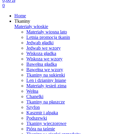
0,00 zł
0
Home
Tkaniny
Materiały włoskie
Materiały wiosna lato
Letnia promocja tkanin
Jedwab gładki
Jedwab we wzory
Wiskoza gładka
Wiskoza we wzory
Bawełna gładka
Bawełna we wzory
Tkaniny na sukienki
Len i dzianiny lniane
Materiały jesień zima
Wełna
Chanelki
Tkaniny na płaszcze
Szyfon
Kaszmir i alpaka
Podszewki
Tkaniny wieczorowe
Pióra na taśmie