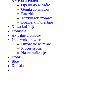
Akcesoria Floren
Opaski do włosów
Gumki do włosów
Broszki
Torebki wieczorowe
Bomberki Florentine
Nowa kolekcja
Promocja
Aktualne promocje
Pracownia krawiecka
Umów się na miarę
Proces szycia
Nasze realizacje
Próbki
Blog
Kontakt