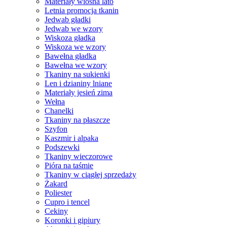
Materiały wiosna lato
Letnia promocja tkanin
Jedwab gładki
Jedwab we wzory
Wiskoza gładka
Wiskoza we wzory
Bawełna gładka
Bawełna we wzory
Tkaniny na sukienki
Len i dzianiny lniane
Materiały jesień zima
Wełna
Chanelki
Tkaniny na płaszcze
Szyfon
Kaszmir i alpaka
Podszewki
Tkaniny wieczorowe
Pióra na taśmie
Tkaniny w ciągłej sprzedaży
Żakard
Poliester
Cupro i tencel
Cekiny
Koronki i gipiury