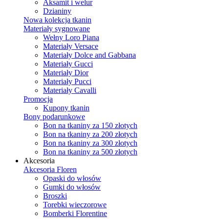
Aksamit i welur
Dzianiny
Nowa kolekcja tkanin
Materiały sygnowane
Wełny Loro Piana
Materiały Versace
Materiały Dolce and Gabbana
Materiały Gucci
Materiały Dior
Materiały Pucci
Materiały Cavalli
Promocja
Kupony tkanin
Bony podarunkowe
Bon na tkaniny za 150 złotych
Bon na tkaniny za 200 złotych
Bon na tkaniny za 300 złotych
Bon na tkaniny za 500 złotych
Akcesoria
Akcesoria Floren
Opaski do włosów
Gumki do włosów
Broszki
Torebki wieczorowe
Bomberki Florentine