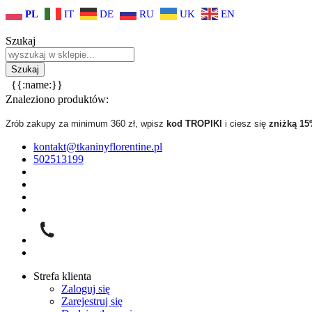
PL
IT
DE
RU
UK
EN
Szukaj
{{:name:}}
Znaleziono produktów:
Zrób zakupy za minimum 360 zł, wpisz
kod TROPIKI
i ciesz się
zniżką 1
kontakt@tkaninyflorentine.pl
502513199
Strefa klienta
Zaloguj się
Zarejestruj się