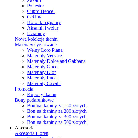
Żakard
Poliester
Cupro i tencel
Cekiny
Koronki i gipiury
Aksamit i welur
Dzianiny
Nowa kolekcja tkanin
Materiały sygnowane
Wełny Loro Piana
Materiały Versace
Materiały Dolce and Gabbana
Materiały Gucci
Materiały Dior
Materiały Pucci
Materiały Cavalli
Promocja
Kupony tkanin
Bony podarunkowe
Bon na tkaniny za 150 złotych
Bon na tkaniny za 200 złotych
Bon na tkaniny za 300 złotych
Bon na tkaniny za 500 złotych
Akcesoria
Akcesoria Floren