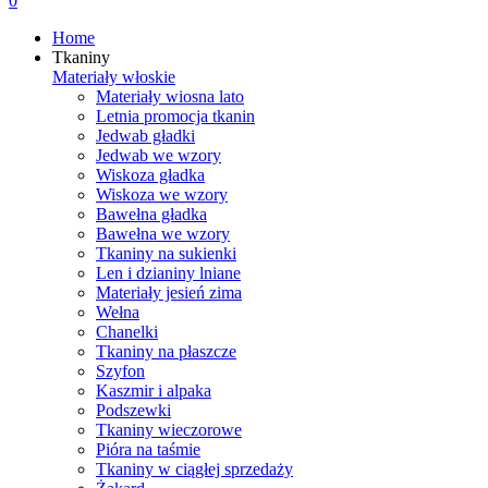
0
Home
Tkaniny
Materiały włoskie
Materiały wiosna lato
Letnia promocja tkanin
Jedwab gładki
Jedwab we wzory
Wiskoza gładka
Wiskoza we wzory
Bawełna gładka
Bawełna we wzory
Tkaniny na sukienki
Len i dzianiny lniane
Materiały jesień zima
Wełna
Chanelki
Tkaniny na płaszcze
Szyfon
Kaszmir i alpaka
Podszewki
Tkaniny wieczorowe
Pióra na taśmie
Tkaniny w ciągłej sprzedaży