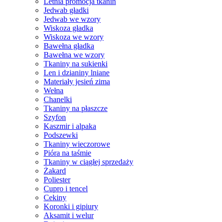
Letnia promocja tkanin
Jedwab gładki
Jedwab we wzory
Wiskoza gładka
Wiskoza we wzory
Bawełna gładka
Bawełna we wzory
Tkaniny na sukienki
Len i dzianiny lniane
Materiały jesień zima
Wełna
Chanelki
Tkaniny na płaszcze
Szyfon
Kaszmir i alpaka
Podszewki
Tkaniny wieczorowe
Pióra na taśmie
Tkaniny w ciągłej sprzedaży
Żakard
Poliester
Cupro i tencel
Cekiny
Koronki i gipiury
Aksamit i welur